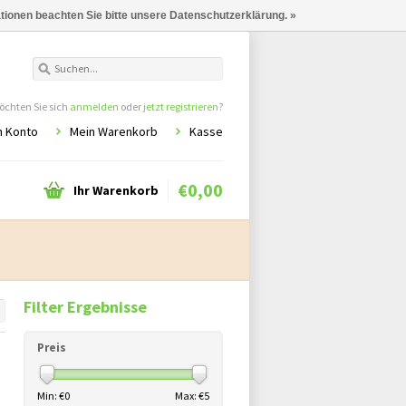
ationen beachten Sie bitte unsere Datenschutzerklärung. »
chten Sie sich
anmelden
oder
jetzt registrieren
?
n Konto
Mein Warenkorb
Kasse
€0,00
Ihr Warenkorb
Filter Ergebnisse
Preis
Min: €
0
Max: €
5