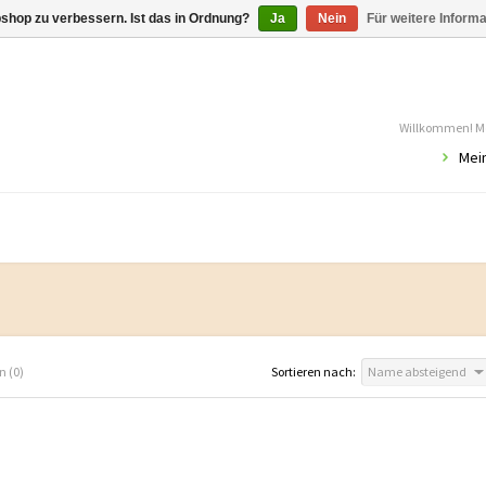
shop zu verbessern. Ist das in Ordnung?
Ja
Nein
Für weitere Inform
Willkommen! Mö
Mei
n (0)
Sortieren nach:
Name absteigend