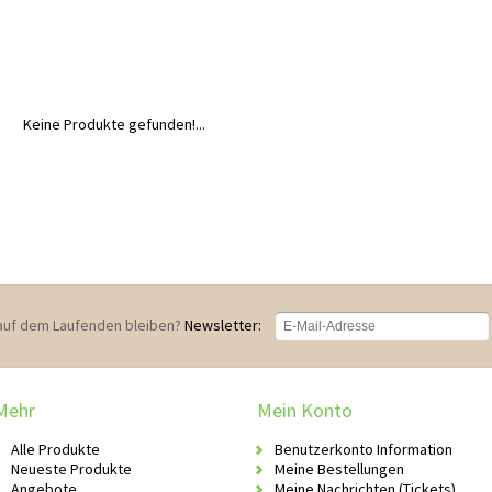
Keine Produkte gefunden!...
auf dem Laufenden bleiben?
Newsletter:
Mehr
Mein Konto
Alle Produkte
Benutzerkonto Information
Neueste Produkte
Meine Bestellungen
Angebote
Meine Nachrichten (Tickets)