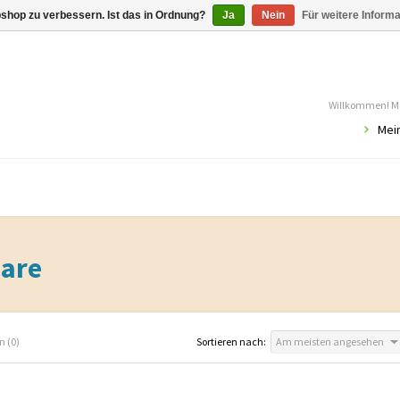
shop zu verbessern. Ist das in Ordnung?
Ja
Nein
Für weitere Inform
Willkommen! Mö
Mei
Care
n (0)
Sortieren nach:
Am meisten angesehen