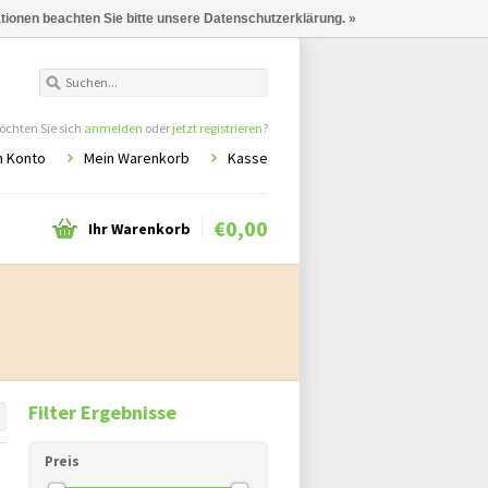
ationen beachten Sie bitte unsere Datenschutzerklärung. »
chten Sie sich
anmelden
oder
jetzt registrieren
?
n Konto
Mein Warenkorb
Kasse
€0,00
Ihr Warenkorb
Filter Ergebnisse
Preis