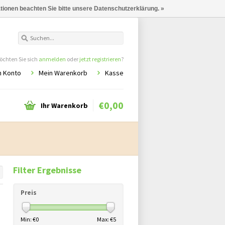
ationen beachten Sie bitte unsere Datenschutzerklärung. »
chten Sie sich
anmelden
oder
jetzt registrieren
?
n Konto
Mein Warenkorb
Kasse
€0,00
Ihr Warenkorb
Filter Ergebnisse
Preis
Min: €
0
Max: €
5