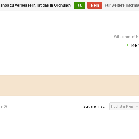
shop zu verbessern. Ist das in Ordnung?
Ja
Nein
Für weitere Inform
Willkommen! Mö
Mei
n (0)
Sortieren nach:
Höchster Preis