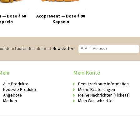
n — Dose à 60
Acoprevent — Dose à 90
apseln
Kapseln
auf dem Laufenden bleiben?
Newsletter:
Mehr
Mein Konto
Alle Produkte
Benutzerkonto Information
Neueste Produkte
Meine Bestellungen
Angebote
Meine Nachrichten (Tickets)
Marken
Mein Wunschzettel