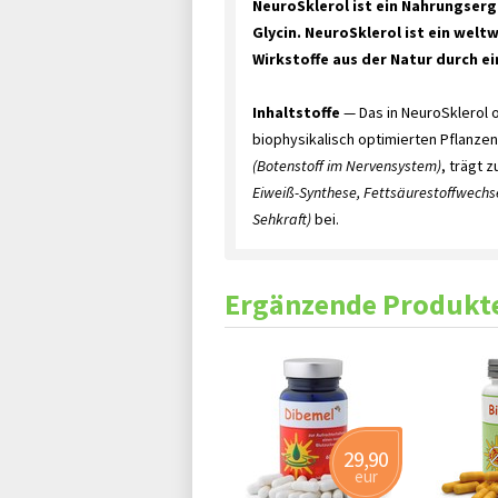
NeuroSklerol ist ein Nahrungser
Glycin. NeuroSklerol ist ein wel
Wirkstoffe aus der Natur durch e
Inhaltstoffe
— Das in NeuroSklerol
biophysikalisch optimierten Pflanze
(Botenstoff im Nervensystem)
, trägt
Eiweiß-Synthese, Fettsäurestoffwechs
Sehkraft)
bei.
Ergänzende Produkt
29,90
eur