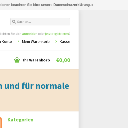
ationen beachten Sie bitte unsere Datenschutzerklärung. »
chten Sie sich
anmelden
oder
jetzt registrieren
?
n Konto
Mein Warenkorb
Kasse
€0,00
Ihr Warenkorb
n und für normale
Kategorien