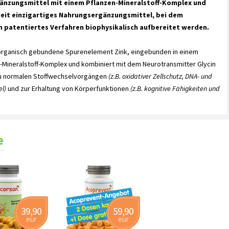
gänzungsmittel mit einem Pflanzen-Mineralstoff-Komplex und
tweit einzigartiges Nahrungsergänzungsmittel, bei dem
in patentiertes Verfahren biophysikalisch aufbereitet werden.
 organisch gebundene Spurenelement Zink, eingebunden in einem
n-Mineralstoff-Komplex und kombiniert mit dem Neurotransmitter Glycin
 zu normalen Stoffwechselvorgängen
(z.B. oxidativer Zellschutz, DNA- und
el)
und zur Erhaltung von Körperfunktionen
(z.B. kognitive Fähigkeiten und
e
39,90
59,90
eur
eur