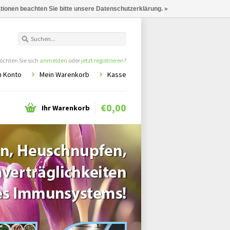
ationen beachten Sie bitte unsere Datenschutzerklärung. »
chten Sie sich
anmelden
oder
jetzt registrieren
?
n Konto
Mein Warenkorb
Kasse
€0,00
Ihr Warenkorb