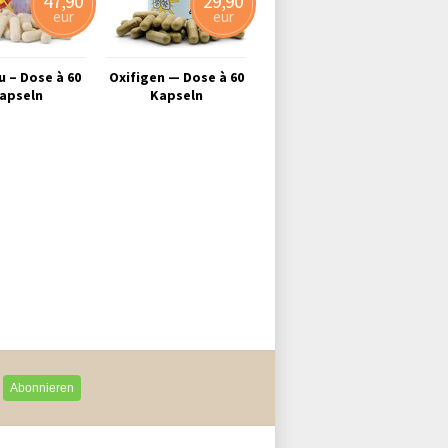
47,90
29,90
eur
eur
 – Dose à 60
Oxifigen — Dose à 60
apseln
Kapseln
Abonnieren