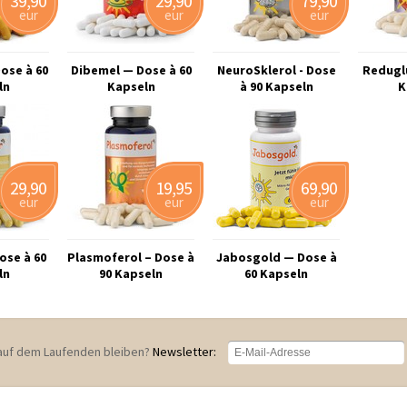
39,90
29,90
79,90
eur
eur
eur
ose à 60
Dibemel — Dose à 60
NeuroSklerol - Dose
Reduglu
ln
Kapseln
à 90 Kapseln
K
29,90
19,95
69,90
eur
eur
eur
ose à 60
Plasmoferol – Dose à
Jabosgold — Dose à
ln
90 Kapseln
60 Kapseln
auf dem Laufenden bleiben?
Newsletter: