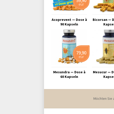
59,90
eur
Acoprevent — Dose à
Bicorsan — D
90 Kapseln
Kapse
79,90
eur
Mesundra — Dose à
Mesucur — D
60 Kapseln
Kapse
Möchten Sie 