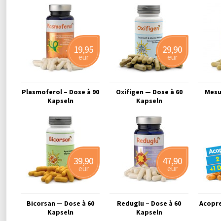
19,95
29,90
eur
eur
Plasmoferol – Dose à 90
Oxifigen — Dose à 60
Mesu
Kapseln
Kapseln
39,90
47,90
eur
eur
Bicorsan — Dose à 60
Reduglu – Dose à 60
Acopre
Kapseln
Kapseln